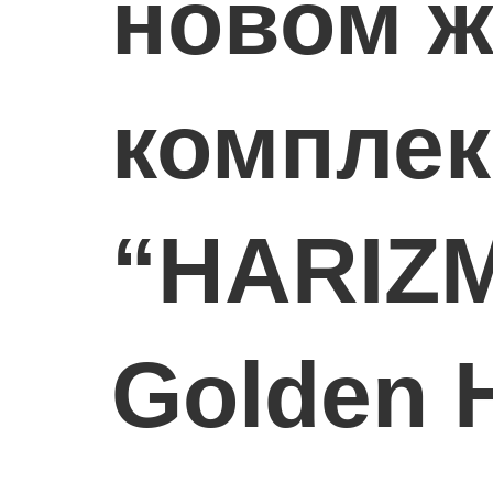
новом 
комплек
“HARIZM
Golden 