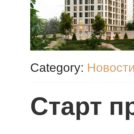
Я
Category:
Новост
Cтарт п