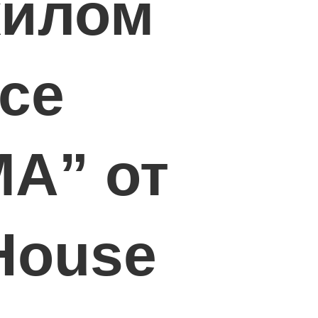
жилом
се
A” от
House