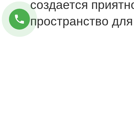
создается приятн
пространство для
При проектирова
учитывались сов
функциональные р
сквозные подъез
доступом, комфо