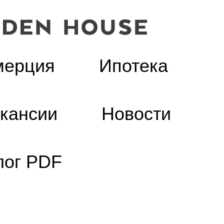
мерция
Ипотека
кансии
Новости
лог PDF