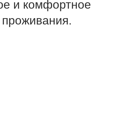
ое и комфортное
 проживания.
нии комплекса
ременные
ешения, такие как:
ды с безбарьерным
ртные зоны ожидания в