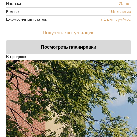
Ипотека
20 лет
Кол-во
169 квартир
Ежемесячный платеж
7.1 млн сум/мес
Получить консультацию
Посмотреть планировки
В продаже