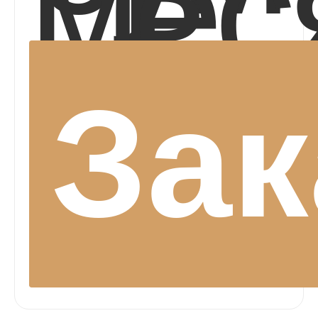
мес
Зак