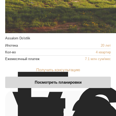
Assalom Do'stlik
Ипотека
20 лет
Кол-во
4 квартир
Е
Ежемесячный платеж
7.1 млн сум/мес
у
в
Получить консультацию
Посмотреть планировки