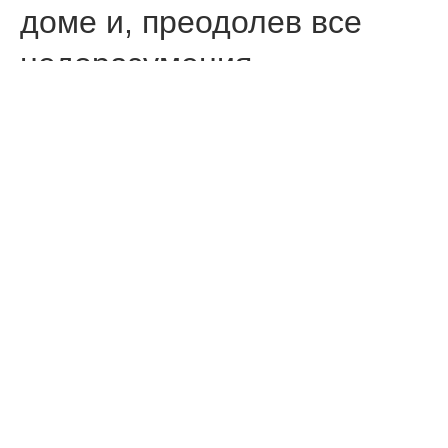
доме и, преодолев все
недоразумения,
переезжали в
современные квартиры.
Прошли годы, но история
продолжается…
Сегодня Golden House
дарит тот же момент
счастья – новые дома, с
которых начинается новая