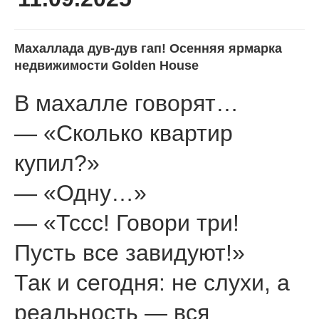
Махаллада дув-дув гап! Осенняя ярмарка
недвижимости Golden House
В махалле говорят…
— «Сколько квартир
купил?»
— «Одну…»
— «Тссс! Говори три!
Пусть все завидуют!»
Так и сегодня: не слухи, а
реальность — вся