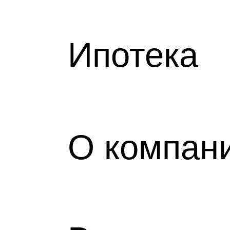
АНИИ
Ипотека
НСИИ
О компан
СТИ
И