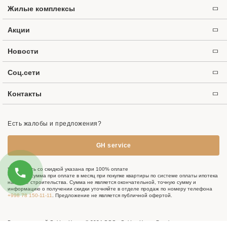
Жилые комплексы
Акции
Новости
Соц.сети
Контакты
Есть жалобы и предложения?
GH service
*Стоимость со скидкой указана при 100% оплате
*Указана сумма при оплате в месяц при покупке квартиры по системе оплаты ипотека
на этапе строительства. Сумма не является окончательной, точную сумму и
информацию о получении скидки уточняйте в отделе продаж по номеру телефона
+998 78 150-11-11
. Предложение не является публичной офертой.
Группа компаний Golden House © 2024 ООО «Golden House Development».