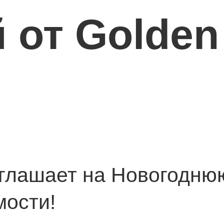
 от Golden
иглашает на Новогодню
мости!