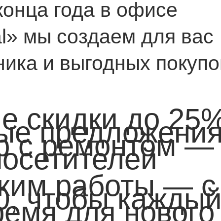
конца года в офисе
l» мы создаем для вас
ика и выгодных покупо
е скидки до 25
ые предложения
р с ремонтом —
посетителей
жим работы — с
00, чтобы кажды
ремя для нового