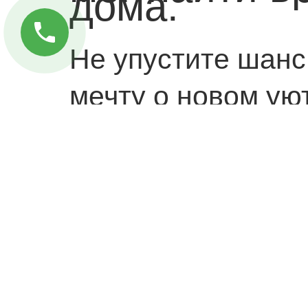
дома.
Не упустите шанс
мечту о новом ую
Ждем вас в офисе
Golden House — 
начинается счас
Время проведения
года, 09:00-21:00