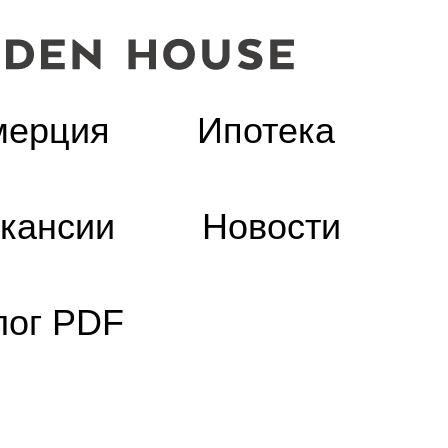
мерция
Ипотека
кансии
Новости
лог PDF