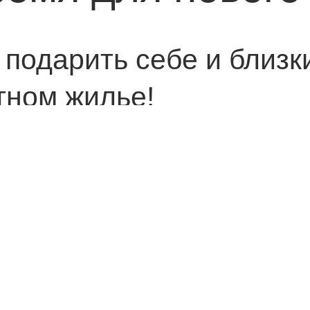
 подарить себе и близк
тном жилье!
 продаж «O’z Mahal»!
пространство, где
тье.
: 5 декабря и до конца