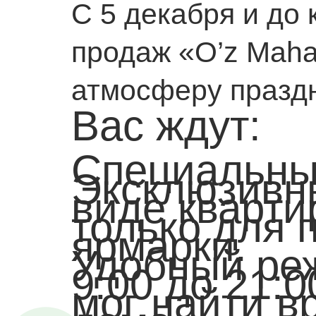
С 5 декабря и до 
продаж «O’z Maha
атмосферу праздн
Вас ждут:
Специальны
Эксклюзивн
виде кварти
только для 
ярмарки.
Удобный ре
9:00 до 21:
мог найти в