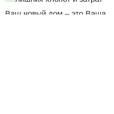
Ваш новый дом – это Ваша
личная свобода и
уверенность в завтрашнем
дне!
Ждём вас в офисах продаж
O’Z Makon
и
O’z Mahal
с
9:00 до 21:00.
+998 78 150 11 11
💬
@GoldenHouseHelp_bot