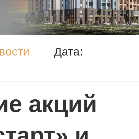
вости
Дата:
ие акций
старт» и