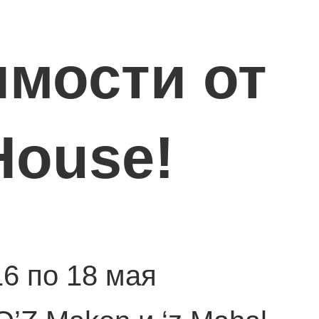
мости от
House!
16 по 18 мая