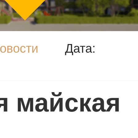
овости
Дата:
 майская