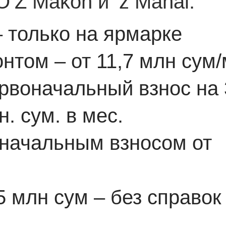
’Z Makon и ‘z Mahal.
 только на ярмарке
нтом – от 11,7 млн сум/
рвоначальный взнос на 
. сум. в мес.
оначальным взносом от
5 млн сум – без справок