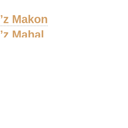
’z Makon
’z Mahal