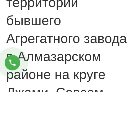
территории
бывшего
Агрегатного завода
в Алмазарском
районе на круге
Джами. Совсем
скоро бывшие
производственные