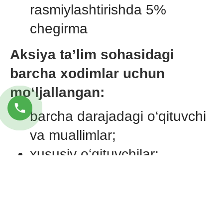
rasmiylashtirishda 5%
chegirma
Aksiya ta’lim sohasidagi
barcha xodimlar uchun
mo‘ljallangan:
barcha darajadagi o‘qituvchi
va muallimlar;
xususiy o‘qituvchilar;
bo‘gcha tarbiyachilari;
yosh avlodni tarbiyalash
bilan shug‘ullanuvchi