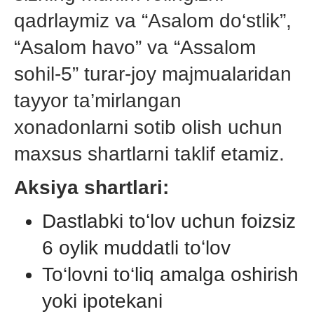
qadrlaymiz va “Asalom do‘stlik”,
“Asalom havo” va “Assalom
sohil-5” turar-joy majmualaridan
tayyor ta’mirlangan
xonadonlarni sotib olish uchun
maxsus shartlarni taklif etamiz.
Aksiya shartlari:
Dastlabki toʻlov uchun foizsiz
6 oylik muddatli toʻlov
To‘lovni to‘liq amalga oshirish
yoki ipotekani