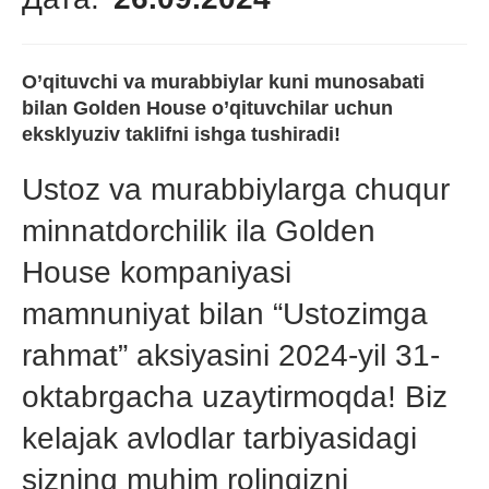
O’qituvchi va murabbiylar kuni munosabati
bilan Golden House o’qituvchilar uchun
eksklyuziv taklifni ishga tushiradi!
Ustoz va murabbiylarga chuqur
minnatdorchilik ila Golden
House kompaniyasi
mamnuniyat bilan “Ustozimga
rahmat” aksiyasini 2024-yil 31-
oktabrgacha uzaytirmoqda! Biz
kelajak avlodlar tarbiyasidagi
sizning muhim rolingizni