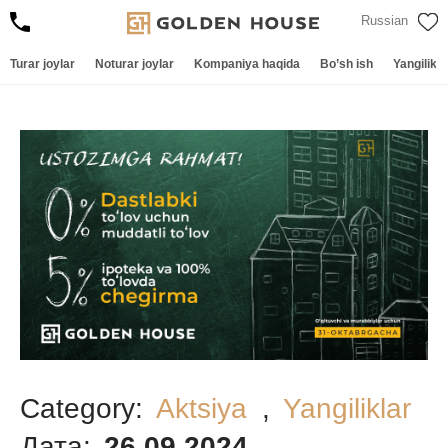
Russian
Turar joylar
Noturar joylar
Kompaniya haqida
Bo’sh ish
Yangilikla
Category:
Aktsiya
,
Yangiliklar
Дата:
26.09.2024