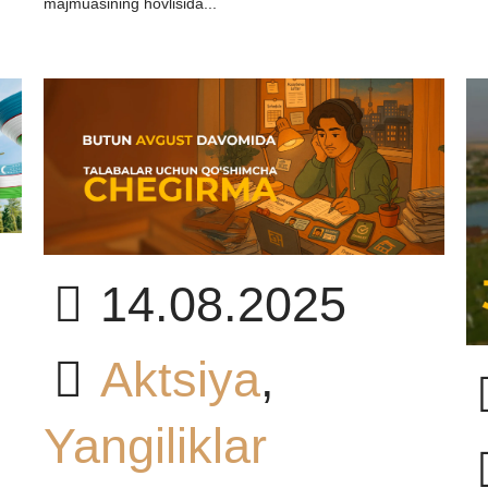
majmuasining hovlisida...
14.08.2025
Aktsiya
,
Yangiliklar