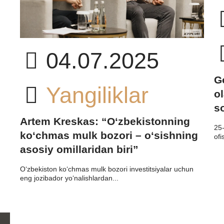
04.07.2025
G
Yangiliklar
ol
s
Artem Kreskas: “O‘zbekistonning
25
ko‘chmas mulk bozori – o‘sishning
ofi
asosiy omillaridan biri”
O‘zbekiston ko‘chmas mulk bozori investitsiyalar uchun
eng jozibador yo‘nalishlardan...