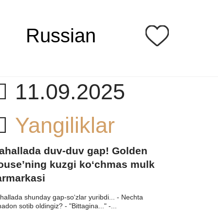
Russian
11.09.2025
Yangiliklar
ahallada duv-duv gap! Golden
ouse’ning kuzgi ko‘chmas mulk
armarkasi
allada shunday gap-so‘zlar yuribdi... - Nechta
adon sotib oldingiz? - "Bittagina..." -...