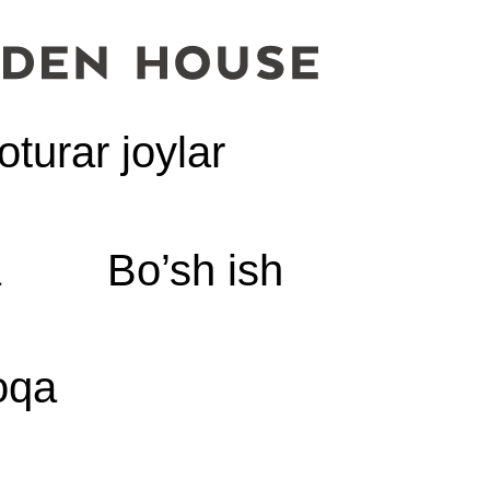
oturar joylar
a
Bo’sh ish
oqa