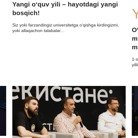
Yangi o‘quv yili – hayotdagi yangi
Y
bosqich!
Siz yoki farzandingiz universitetga o‘qishga kirdingizmi,
O
yoki allaqachon talabalar...
m
m
1-s
yill