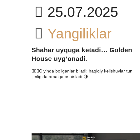
25.07.2025
Yangiliklar
Shahar uyquga ketadi… Golden
House uyg‘onadi.
🕵🏻‍♂️O‘yinda bo‘lganlar biladi: haqiqiy kelishuvlar tun
jimligida amalga oshiriladi.🌗...