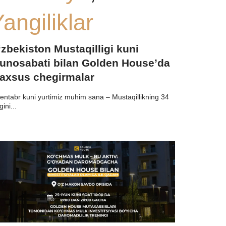
angiliklar
‘zbekiston Mustaqilligi kuni
unosabati bilan Golden House’da
axsus chegirmalar
entabr kuni yurtimiz muhim sana – Mustaqillikning 34
igini...