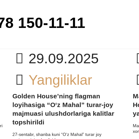
78 150-11-11
29.09.2025
Yangiliklar
Golden House’ning flagman
M
loyihasiga “O‘z Mahal” turar-joy
H
majmuasi ulushdorlariga kalitlar
y
topshirildi
ri
Mah
xon
27-sentabr, shanba kuni “O‘z Mahal” turar joy