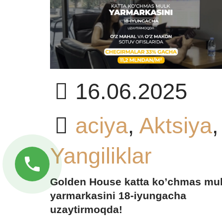
16.06.2025
aciya
,
Aktsiya
,
Yangiliklar
Golden House katta ko’chmas mu
yarmarkasini 18-iyungacha
uzaytirmoqda!