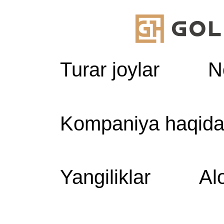
Turar joylar
N
Kompaniya haqid
A
Yangiliklar
Al