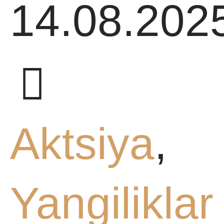
AR
14.08.202
ANIYA
DA
Aktsiya
,
Yangiliklar
H