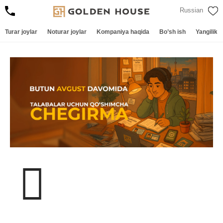
Russian
R
Turar joylar
Noturar joylar
Kompaniya haqida
Bo’sh ish
Yangilikla
AR
URAR