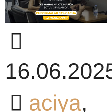
DA
H
16.06.202
ILIKLAR
aciya
,