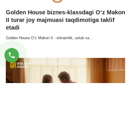
Golden House biznes-klassdagi O‘z Makon
II turar joy majmuasi taqdimotiga taklif
etadi
Golden House O‘z Makon II - shinamlik, uslub va...