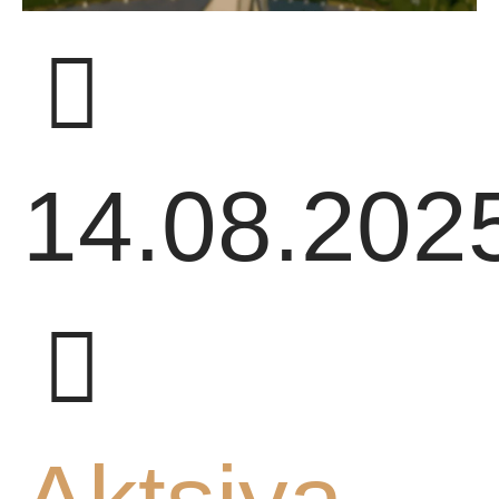
SIAN
14.08.202
R
AR