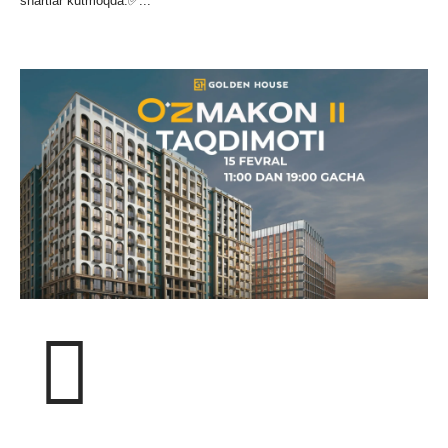
shartlar kutmoqda:✅...