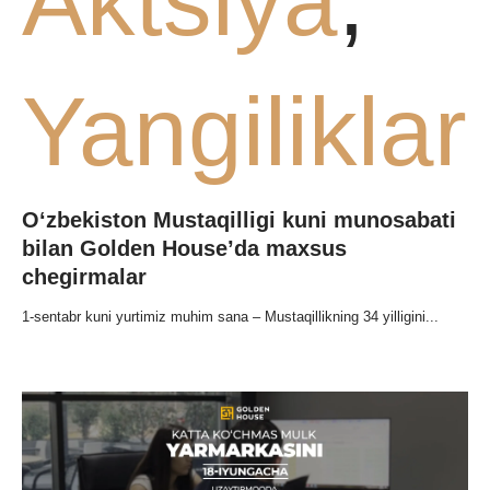
Aktsiya
,
URAR
Yangiliklar
AR
O‘zbekiston Mustaqilligi kuni munosabati
bilan Golden House’da maxsus
chegirmalar
1-sentabr kuni yurtimiz muhim sana – Mustaqillikning 34 yilligini...
ANIYA