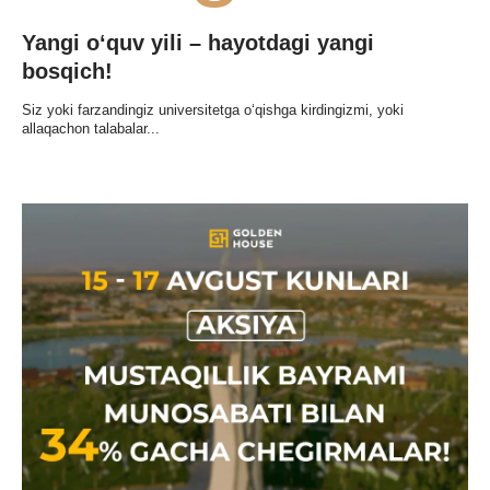
Yangi o‘quv yili – hayotdagi yangi
bosqich!
Siz yoki farzandingiz universitetga o‘qishga kirdingizmi, yoki
allaqachon talabalar...
ILIKLAR
QA