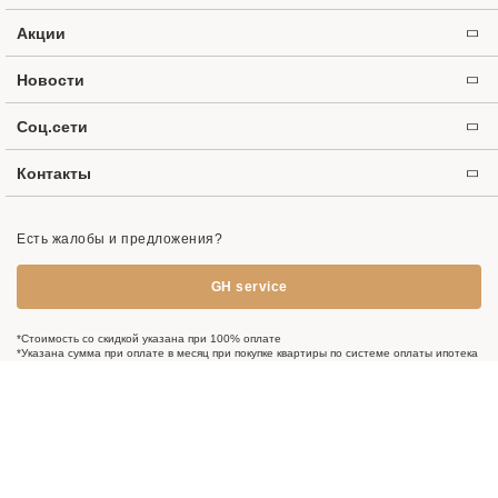
Акции
Новости
Соц.сети
Контакты
Есть жалобы и предложения?
GH service
*Стоимость со скидкой указана при 100% оплате
*Указана сумма при оплате в месяц при покупке квартиры по системе оплаты ипотека
на этапе строительства. Сумма не является окончательной, точную сумму и
информацию о получении скидки уточняйте в отделе продаж по номеру телефона
+998 78 150-11-11
. Предложение не является публичной офертой.
Группа компаний Golden House © 2024 ООО «Golden House Development».
Информация на сайте предоставлена в ознакомительных целях. Для получения
более точной информации обратитесь к менеджерам компании