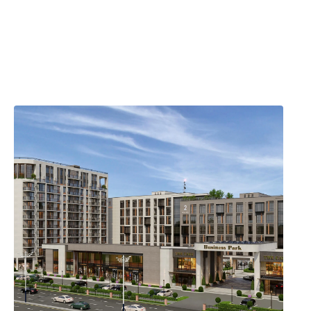
Сквер А.Тимура
Отделка
5 мин. на авто
white-box
Парк Ашхабад
Паркинг
4 мин. на авто
570 машиномест
ПАНИИ
НСИИ
СТИ