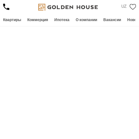
UZ
ТИРЫ
Квартиры
Коммерция
Ипотека
О компании
Вакансии
Новос
PARK RESIDENCE
МЕРЦИЯ
ЕКА