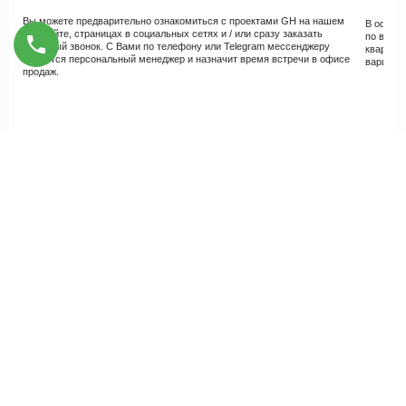
Вы можете предварительно ознакомиться с проектами GH на нашем
В офисе
веб-сайте, страницах в социальных сетях и / или сразу заказать
по всем 
обратный звонок. С Вами по телефону или Telegram мессенджеру
квартир 
свяжется персональный менеджер и назначит время встречи в офисе
варианты
продаж.